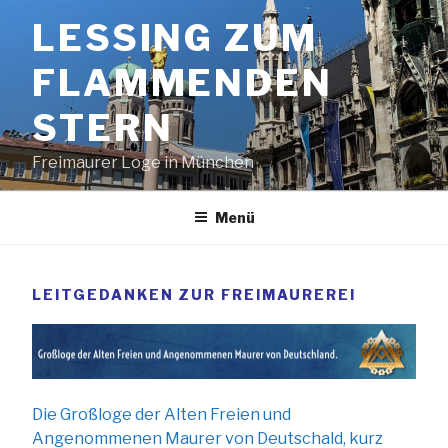
Zum
LESSING ZUM
Inhalt
springen
FLAMMENDEN
STERN
Freimaurer Loge in München
Menü
LEITGEDANKEN ZUR FREIMAUREREI
Die Großloge der Alten Freien und
Angenommenen Maurer von Deutschald, kurz