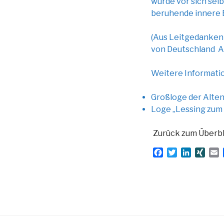
würde vor sich sel
beruhende innere 
(Aus Leitgedanken
von Deutschland A.
Weitere Informati
Großloge der Alte
Loge „Lessing zum
Zurück zum Überbl
F
T
L
X
E
a
w
i
I
c
i
n
N
a
e
t
k
G
i
b
t
e
l
o
e
d
o
r
I
k
n