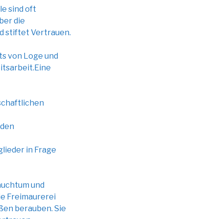
e sind oft
ber die
 stiftet Vertrauen.
its von Loge und
itsarbeit.Eine
schaftlichen
nden
lieder in Frage
rauchtum und
ie Freimaurerei
ßen berauben. Sie