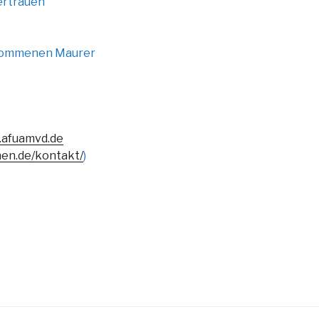
ertrauen
genommenen Maurer
afuamvd.de
hen.de/kontakt/
)