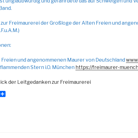
bst unglaubwürdig und gefährdete das auf Schweigen und V
Band.
 zur Freimaurerei der Großloge der Alten Freien und an
F.u.A.M.)
onen:
n Freien und angenommenen Maurer von Deutschland
www.
 flammenden Stern i.O. München
https://freimaurer-muenc
ick der Leitgedanken zur Freimaurerei
T
m
e
i
l
e
n