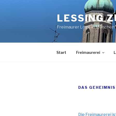
Zum
Inhalt
LESSING 
springen
Freimaurer Loge in München
Start
Freimaurerei
L
DAS GEHEIMNIS
Die Freimaurerei i