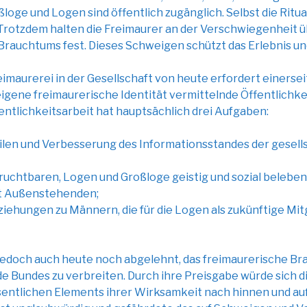
oge und Logen sind öffentlich zugänglich. Selbst die Ritual
 Trotzdem halten die Freimaurer an der Verschwiegenheit ü
 Brauchtums fest. Dieses Schweigen schützt das Erlebnis und
eimaurerei in der Gesellschaft von heute erfordert einerse
eigene freimaurerische Identität vermittelnde Öffentlichke
fentlichkeitsarbeit hat hauptsächlich drei Aufgaben:
len und Verbesserung des Informationsstandes der gesell
fruchtbaren, Logen und Großloge geistig und sozial belebe
t Außenstehenden;
ehungen zu Männern, die für die Logen als zukünftige Mitg
jedoch auch heute noch abgelehnt, das freimaurerische B
e Bundes zu verbreiten. Durch ihre Preisgabe würde sich d
sentlichen Elements ihrer Wirksamkeit nach hinnen und au